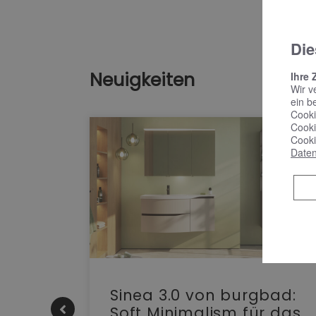
Die
Neuigkeiten
Ihre 
Wir v
ein b
Cooki
Cooki
Cooki
Daten
e |
Sinea 3.0 von burgbad:
Soft Minimalism für das