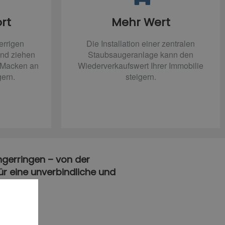
rt
Mehr Wert
errigen
Die Installation einer zentralen
nd ziehen
Staubsaugeranlage kann den
d Macken an
Wiederverkaufswert Ihrer Immobilie
gern.
steigern.
angerringen – von der
für eine unverbindliche und