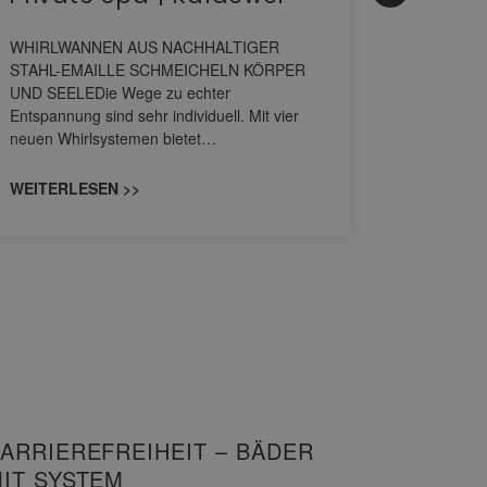
HANS
WHIRLWANNEN AUS NACHHALTIGER
STAHL-EMAILLE SCHMEICHELN KÖRPER
Stil für 
UND SEELEDie Wege zu echter
HANSAGENE
Entspannung sind sehr individuell. Mit vier
von Wascht
neuen Whirlsystemen bietet…
unterschi
konzipiert
WEITERLESEN >>
WEITERL
ARRIEREFREIHEIT – BÄDER
IT SYSTEM