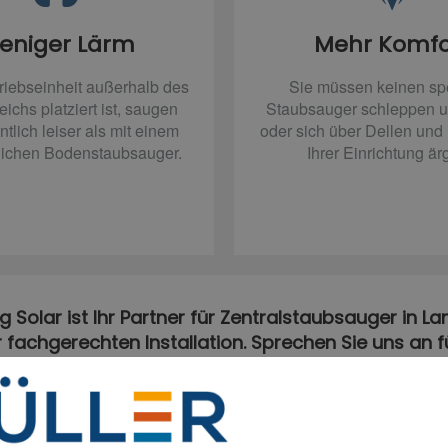
eniger Lärm
Mehr Komfo
riebseinheit außerhalb des
Sie müssen keinen sp
chs platziert ist, saugen
Staubsauger schleppen u
tlich leiser als mit einem
oder sich über Dellen un
ichen Bodenstaubsauger.
Ihrer Einrichtung är
g Solar ist Ihr Partner für Zentralstaubsauger in L
ur fachgerechten Installation. Sprechen Sie uns an 