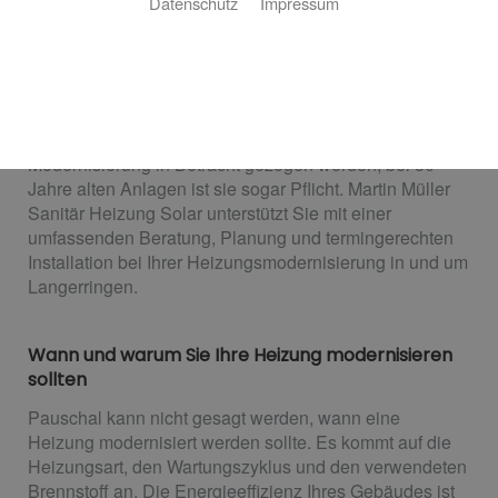
Datenschutz
Impressum
Zuverlässige Wärme, jederzeit
Eine Heizungsmodernisierung ist eine Investition, die
einerseits wohlüberlegt, andererseits nicht
aufgeschoben werden sollte. Nach 15 Jahren sollte eine
Modernisierung in Betracht gezogen werden, bei 30
Jahre alten Anlagen ist sie sogar Pflicht. Martin Müller
Sanitär Heizung Solar unterstützt Sie mit einer
umfassenden Beratung, Planung und termingerechten
Installation bei Ihrer Heizungsmodernisierung in und um
Langerringen.
Wann und warum Sie Ihre Heizung modernisieren
sollten
Pauschal kann nicht gesagt werden, wann eine
Heizung modernisiert werden sollte. Es kommt auf die
Heizungsart, den Wartungszyklus und den verwendeten
Brennstoff an. Die Energieeffizienz Ihres Gebäudes ist