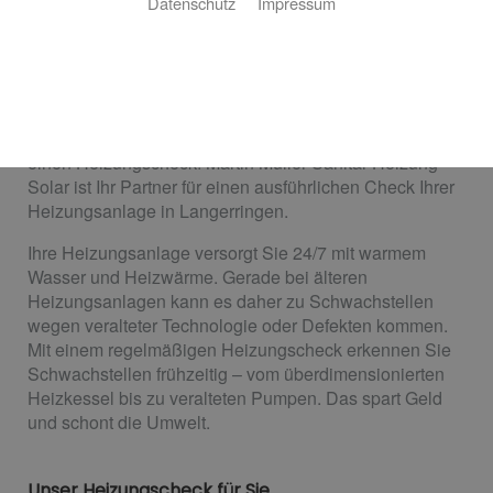
Datenschutz
Impressum
So sparen Sie Energiekosten
Die Heizung im Erdgeschoss wird heiß, aber im
Obergeschoss bleibt sie kalt? Das Wasser braucht
länger als gewohnt, bis es warm ist? Höchste Zeit für
einen Heizungscheck! Martin Müller Sanitär Heizung
Solar ist Ihr Partner für einen ausführlichen Check Ihrer
Heizungsanlage in Langerringen.
Ihre Heizungsanlage versorgt Sie 24/7 mit warmem
Wasser und Heizwärme. Gerade bei älteren
Heizungsanlagen kann es daher zu Schwachstellen
wegen veralteter Technologie oder Defekten kommen.
Mit einem regelmäßigen Heizungscheck erkennen Sie
Schwachstellen frühzeitig – vom überdimensionierten
Heizkessel bis zu veralteten Pumpen. Das spart Geld
und schont die Umwelt.
Unser Heizungscheck für Sie