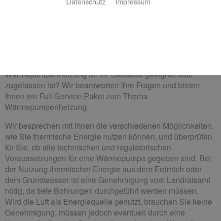
Datenschutz
Impressum
Martin Müller Sanitär Heizung Solar: Ihr Partner
für nachhaltige Wärme
Ihnen fehlt eine nachhaltige Form der Heizung für
maximales Wohnglück? Sie sind sich nicht sicher, ob eine
Wärmepumpenheizung für Ihr Gebäude geeignet oder
zugelassen ist? Wir beantworten Ihre Fragen und bieten
Ihnen ein Full-Service-Paket zum Thema
Wärmepumpenheizung.
Wir besprechen mit Ihnen die verschiedenen Möglichkeiten,
wie Sie thermische Energie nutzen können, und überprüfen
für Sie, ob alle technischen und regulatorischen
Voraussetzungen für eine Wärmepumpe gegeben sind. Bei
der Nutzung thermischer Energie aus dem Erdreich oder
dem Grundwasser ist eine Genehmigung vom Landratsamt
nötig, da tiefe Bohrungen durchgeführt werden müssen.
Wird die Luft als Energiequelle genutzt, brauchen Sie keine
Genehmigung, müssen jedoch eventuell durch eine