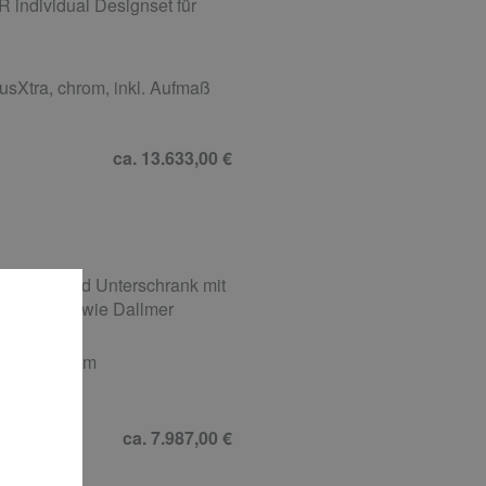
ndividual Designset für
usXtra, chrom, inkl. Aufmaß
ca. 13.633,00 €
tes Glas und Unterschrank mit
länzend sowie Dallmer
 160 x 80 cm
hwarz
ca. 7.987,00 €