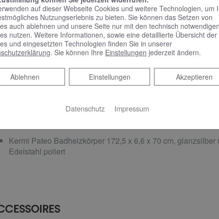
erwenden auf dieser Webseite Cookies und weitere Technologien, um 
C-ANLAGE
estmögliches Nutzungserlebnis zu bieten. Sie können das Setzen von
es auch ablehnen und unsere Seite nur mit den technisch notwendige
es nutzen. Weitere Informationen, sowie eine detaillierte Übersicht der
AquaClean Mera Comfort-Wand-WC-Komplettanlage, weiß-a
es und eingesetzten Technologien finden Sie in unserer
Sigma Abdeckplatte 70 für 2-Mengen-Spülung aus weißem 
schutzerklärung
. Sie können Ihre
Einstellungen
jederzeit ändern.
Geberit Duofix Wand-WC-Montageelement mit UP-Spülkaste
Ablehnen
Ablehnen
Einstellungen
Akzeptieren
Datenschutz
Impressum
ADHEIZKÖRPER
Kermi Pateo Badheizkörper 172,5 x 6,6 x 70 cm, glanzsilber
Edelstahl poliert
CCESSOIRES