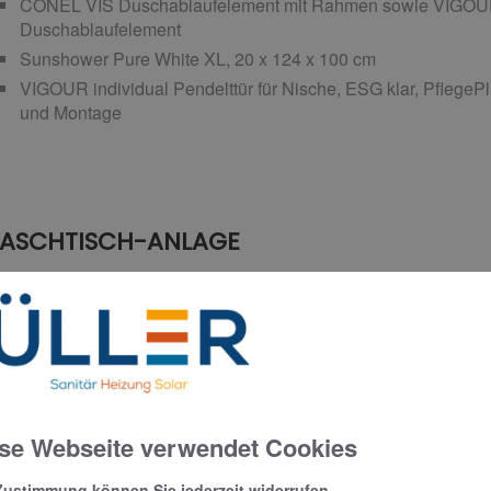
CONEL VIS Duschablaufelement mit Rahmen sowie VIGOUR i
Duschablaufelement
Sunshower Pure White XL, 20 x 124 x 100 cm
VIGOUR individual Pendelttür für Nische, ESG klar, PflegePl
und Montage
ASCHTISCH-ANLAGE
Inda Perfetto Waschtisch mit 2 Becken, 160 x 50 cm, satinier
Auszug und Push Open-Technik, 80 x 24 x 50 cm, schwarz g
Raumspar-Waschtisch-Möbel-Siphon
Zierath YourStyle PRO S Premium Kristallspiegel nach Maß,
GESSI Eleganza Waschitsch-Einhandmischer aus Metall Sc
se Webseite verwendet Cookies
Zustimmung können Sie jederzeit widerrufen.