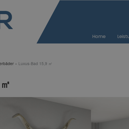
Home
Leis
terbäder
»
Luxus-Bad 15,9 ㎡
 ㎡